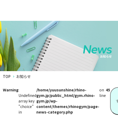
TOP
お知らせ
Warning
:
/home/yuusunshine/rhino-
on
45
Undefined
gym.jp/public_html/gym.rhino-
line
array key
gym.jp/wp-
"choice"
content/themes/rhinogym/page-
in
news-category.php