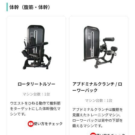
体幹（腹筋・体幹）
ロータリートルソー
アブドミナルクランチ / ロ
ーワーバック
マシン台数：1台
マシン台数：1台
ウエストをひねる動作で腹斜筋
をターゲットにした体幹強化マ
アブドミナルクランチは腹筋を
シンです。
見据えたトレーニングマシン、
ローワーバックは背中の下部を
使い方をチェック
鍛えるマシンです。